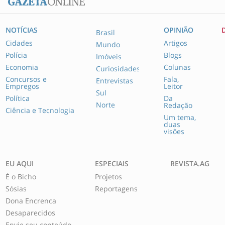
NOTÍCIAS
OPINIÃO
Brasil
Cidades
Artigos
Mundo
Polícia
Blogs
Imóveis
Economia
Colunas
Curiosidades
Concursos e
Fala,
Entrevistas
Empregos
Leitor
Sul
Política
Da
Norte
Redação
Ciência e Tecnologia
Um tema,
duas
visões
EU AQUI
ESPECIAIS
REVISTA.AG
É o Bicho
Projetos
Sósias
Reportagens
Dona Encrenca
Desaparecidos
Envie seu conteúdo