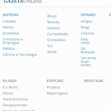
NOTÍCIAS
OPINIÃO
Brasil
Cidades
Artigos
Mundo
Polícia
Blogs
Imóveis
Economia
Colunas
Curiosidades
Concursos e
Fala,
Entrevistas
Empregos
Leitor
Sul
Política
Da
Norte
Redação
Ciência e Tecnologia
Um tema,
duas
visões
EU AQUI
ESPECIAIS
REVISTA.AG
É o Bicho
Projetos
Sósias
Reportagens
Dona Encrenca
Desaparecidos
Envie seu conteúdo