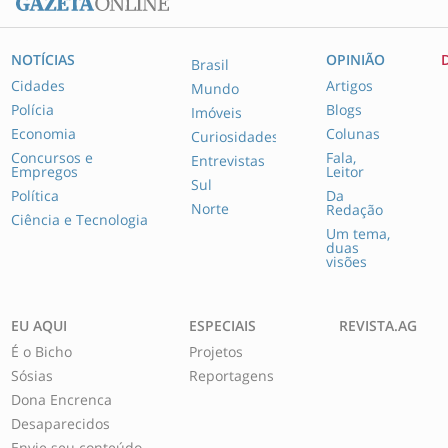
NOTÍCIAS
OPINIÃO
Brasil
Cidades
Artigos
Mundo
Polícia
Blogs
Imóveis
Economia
Colunas
Curiosidades
Concursos e
Fala,
Entrevistas
Empregos
Leitor
Sul
Política
Da
Norte
Redação
Ciência e Tecnologia
Um tema,
duas
visões
EU AQUI
ESPECIAIS
REVISTA.AG
É o Bicho
Projetos
Sósias
Reportagens
Dona Encrenca
Desaparecidos
Envie seu conteúdo