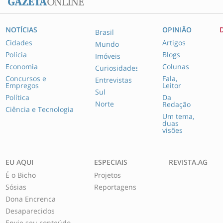
NOTÍCIAS
OPINIÃO
Brasil
Cidades
Artigos
Mundo
Polícia
Blogs
Imóveis
Economia
Colunas
Curiosidades
Concursos e
Fala,
Entrevistas
Empregos
Leitor
Sul
Política
Da
Norte
Redação
Ciência e Tecnologia
Um tema,
duas
visões
EU AQUI
ESPECIAIS
REVISTA.AG
É o Bicho
Projetos
Sósias
Reportagens
Dona Encrenca
Desaparecidos
Envie seu conteúdo