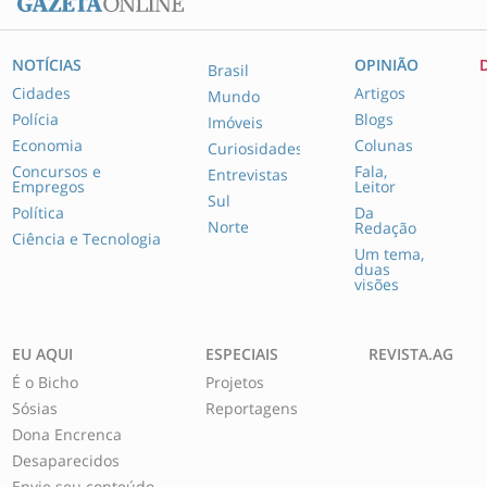
NOTÍCIAS
OPINIÃO
Brasil
Cidades
Artigos
Mundo
Polícia
Blogs
Imóveis
Economia
Colunas
Curiosidades
Concursos e
Fala,
Entrevistas
Empregos
Leitor
Sul
Política
Da
Norte
Redação
Ciência e Tecnologia
Um tema,
duas
visões
EU AQUI
ESPECIAIS
REVISTA.AG
É o Bicho
Projetos
Sósias
Reportagens
Dona Encrenca
Desaparecidos
Envie seu conteúdo