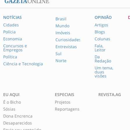
NOTÍCIAS
OPINIÃO
Brasil
Cidades
Artigos
Mundo
Polícia
Blogs
Imóveis
Economia
Colunas
Curiosidades
Concursos e
Fala,
Entrevistas
Empregos
Leitor
Sul
Política
Da
Norte
Redação
Ciência e Tecnologia
Um tema,
duas
visões
EU AQUI
ESPECIAIS
REVISTA.AG
É o Bicho
Projetos
Sósias
Reportagens
Dona Encrenca
Desaparecidos
Envie seu conteúdo