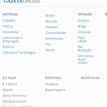
NOTÍCIAS
OPINIÃO
Brasil
Cidades
Artigos
Mundo
Polícia
Blogs
Imóveis
Economia
Colunas
Curiosidades
Concursos e
Fala,
Entrevistas
Empregos
Leitor
Sul
Política
Da
Norte
Redação
Ciência e Tecnologia
Um tema,
duas
visões
EU AQUI
ESPECIAIS
REVISTA.AG
É o Bicho
Projetos
Sósias
Reportagens
Dona Encrenca
Desaparecidos
Envie seu conteúdo