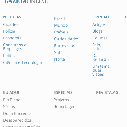
NOTÍCIAS
OPINIÃO
Brasil
Cidades
Artigos
Mundo
Polícia
Blogs
Imóveis
Economia
Colunas
Curiosidades
Concursos e
Fala,
Entrevistas
Empregos
Leitor
Sul
Política
Da
Norte
Redação
Ciência e Tecnologia
Um tema,
duas
visões
EU AQUI
ESPECIAIS
REVISTA.AG
É o Bicho
Projetos
Sósias
Reportagens
Dona Encrenca
Desaparecidos
Envie seu conteúdo